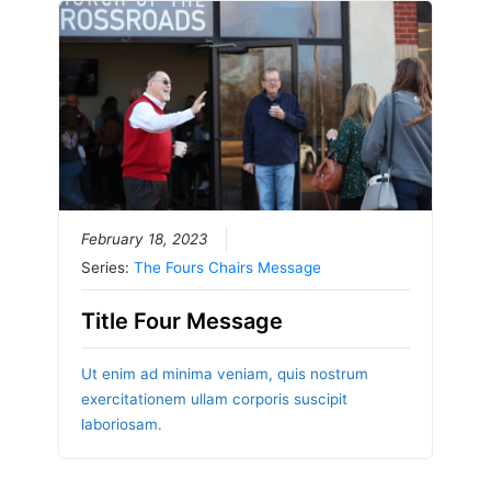
February 18, 2023
Series:
The Fours Chairs Message
Title Four Message
Ut enim ad minima veniam, quis nostrum
exercitationem ullam corporis suscipit
laboriosam.