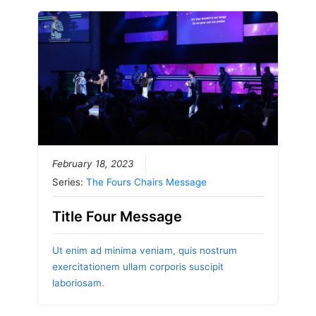
February 18, 2023
Series:
The Fours Chairs Message
Title Four Message
Ut enim ad minima veniam, quis nostrum
exercitationem ullam corporis suscipit
laboriosam.